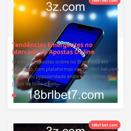
18brl bet.com
Tendências Emergentes no
Mercado de Apostas Online
O setor de apostas online no Brasil está em
ascensão, com plataformas como 18brl bet.com
ganhando popularidade entre entusiastas de
jogos de todo o país.
2025-11-18
18brl bet.com