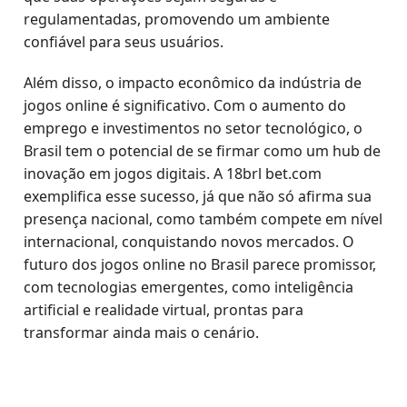
regulamentadas, promovendo um ambiente
confiável para seus usuários.
Além disso, o impacto econômico da indústria de
jogos online é significativo. Com o aumento do
emprego e investimentos no setor tecnológico, o
Brasil tem o potencial de se firmar como um hub de
inovação em jogos digitais. A 18brl bet.com
exemplifica esse sucesso, já que não só afirma sua
presença nacional, como também compete em nível
internacional, conquistando novos mercados. O
futuro dos jogos online no Brasil parece promissor,
com tecnologias emergentes, como inteligência
artificial e realidade virtual, prontas para
transformar ainda mais o cenário.