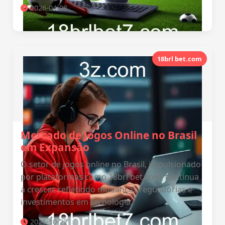
2026-04-08
18brl bet.com
Mercado de Jogos Online no Brasil
em Expansão
O setor de jogos online no Brasil, impulsionado
por plataformas como 18brl bet.com, continua
a crescer, refletindo mudanças regulatórias e
investimentos em tecnologia.
2025-10-22