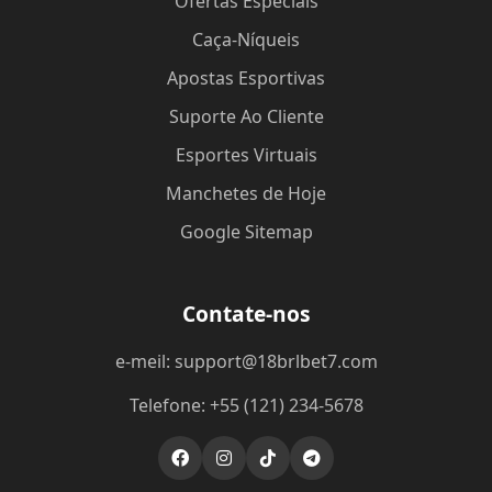
Ofertas Especiais
Caça-Níqueis
Apostas Esportivas
Suporte Ao Cliente
Esportes Virtuais
Manchetes de Hoje
Google Sitemap
Contate-nos
e-meil: support@18brlbet7.com
Telefone: +55 (121) 234-5678