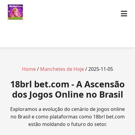
Home
/
Manchetes de Hoje
/ 2025-11-05
18brl bet.com - A Ascensão
dos Jogos Online no Brasil
Exploramos a evolução do cenário de jogos online
no Brasil e como plataformas como 18brl bet.com
estão moldando o futuro do setor.