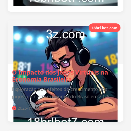
18brl bet.com
O Impacto dos Jogos Virtuais na
Economia Brasileira
Exploração dos efeitos do crescimento dos
jogos online na economia do Brasil em 2025.
2025-11-24