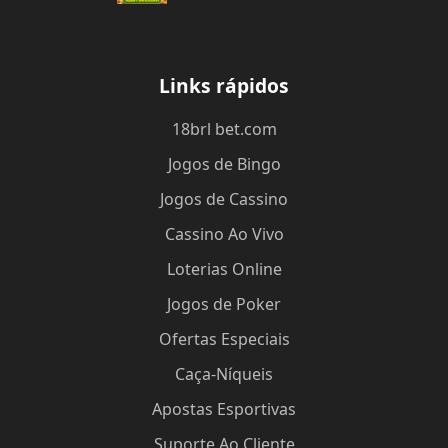
Links rápidos
18brl bet.com
Jogos de Bingo
Jogos de Cassino
Cassino Ao Vivo
Loterias Online
Jogos de Poker
Ofertas Especiais
Caça-Níqueis
Apostas Esportivas
Suporte Ao Cliente