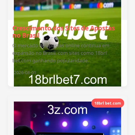
Crescimento dos Sites de Apostas
no Brasil
O mercado de apostas online continua em
expansão no Brasil, com sites como 18brl
bet.com ganhando popularidade.
2026-08-01
18brl bet.com