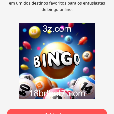
em um dos destinos favoritos para os entusiastas
de bingo online.