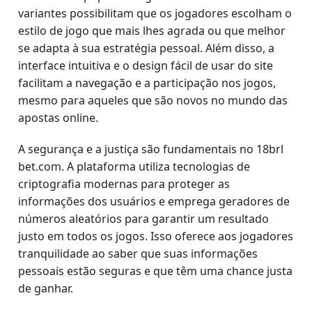
variantes possibilitam que os jogadores escolham o
estilo de jogo que mais lhes agrada ou que melhor
se adapta à sua estratégia pessoal. Além disso, a
interface intuitiva e o design fácil de usar do site
facilitam a navegação e a participação nos jogos,
mesmo para aqueles que são novos no mundo das
apostas online.
A segurança e a justiça são fundamentais no 18brl
bet.com. A plataforma utiliza tecnologias de
criptografia modernas para proteger as
informações dos usuários e emprega geradores de
números aleatórios para garantir um resultado
justo em todos os jogos. Isso oferece aos jogadores
tranquilidade ao saber que suas informações
pessoais estão seguras e que têm uma chance justa
de ganhar.