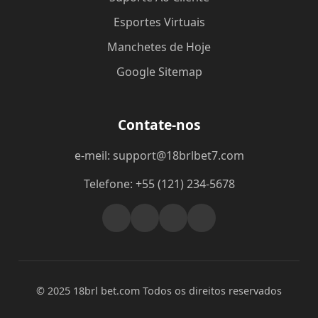
Esportes Virtuais
Manchetes de Hoje
Google Sitemap
Contate-nos
e-meil: support@18brlbet7.com
Telefone: +55 (121) 234-5678
© 2025 18brl bet.com Todos os direitos reservados