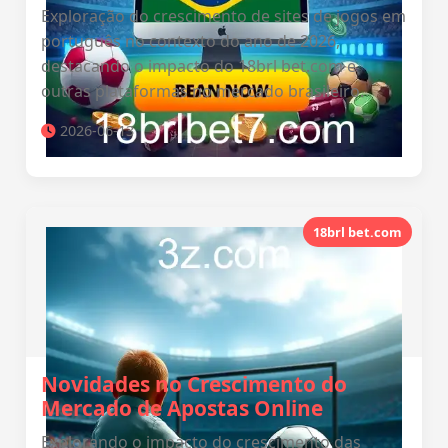
Exploração do crescimento de sites de jogos em
português no contexto do ano de 2026,
destacando o impacto do 18brl bet.com e
outras plataformas no mercado brasileiro.
2026-06-13
18brl bet.com
Novidades no Crescimento do
Mercado de Apostas Online
Explorando o impacto do crescimento das