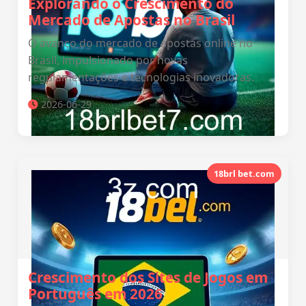
Explorando o Crescimento do
Mercado de Apostas no Brasil
O avanço do mercado de apostas online no
Brasil, impulsionado por novas
regulamentações e tecnologias inovadoras.
2026-06-29
18brl bet.com
Crescimento dos Sites de Jogos em
Português em 2026