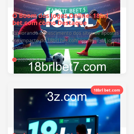
O Boom dos Jogos Online: 18brl
bet.com como Destaque
Explorando o crescimento dos sites de apostas
e o impacto do 18brl bet.com no setor de jogos
online.
2026-06-17
18brl bet.com