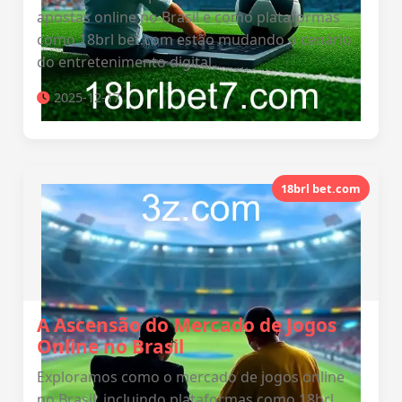
apostas online no Brasil e como plataformas
como 18brl bet.com estão mudando o cenário
do entretenimento digital.
2025-12-17
18brl bet.com
A Ascensão do Mercado de Jogos
Online no Brasil
Exploramos como o mercado de jogos online
no Brasil, incluindo plataformas como 18brl